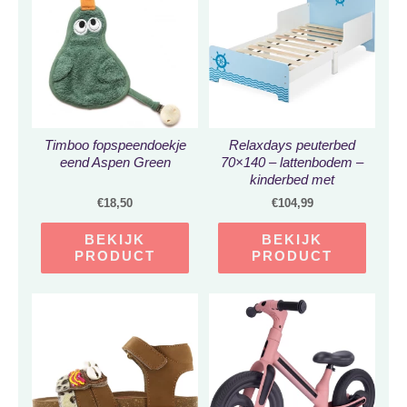
Timboo fopspeendoekje
Relaxdays peuterbed
eend Aspen Green
70×140 – lattenbodem –
kinderbed met
uitvalbeveiliging –
€
18,50
€
104,99
jongensbed
BEKIJK
BEKIJK
PRODUCT
PRODUCT