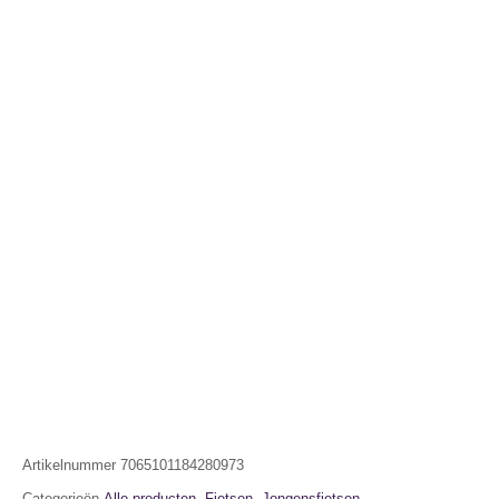
Artikelnummer
7065101184280973
Categorieën
Alle producten
,
Fietsen
,
Jongensfietsen
,