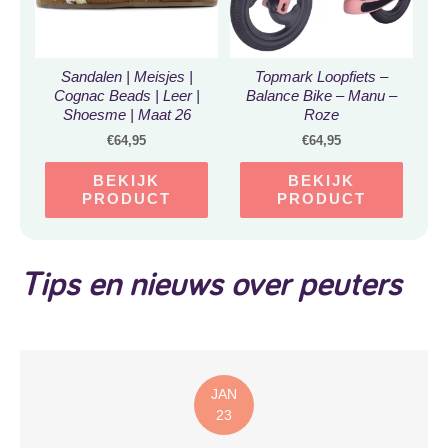
Sandalen | Meisjes |
Topmark Loopfiets –
Cognac Beads | Leer |
Balance Bike – Manu –
Shoesme | Maat 26
Roze
€
64,95
€
64,95
BEKIJK
BEKIJK
PRODUCT
PRODUCT
Tips en nieuws over peuters
JAN
23