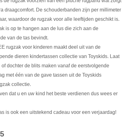
is de rugzak voorzien van een pluche rugpand wat zorgt
ra draagcomfort. De schouderbanden zijn per millimeter
aar, waardoor de rugzak voor alle leeftijden geschikt is.
k is op te hangen aan de lus die zich aan de
de van de tas bevindt.
E rugzak voor kinderen maakt deel uit van de
pende dieren kindertassen collectie van Toyskids. Laat
of dochter de blits maken vanaf de eerstvolgende
ag met één van de gave tassen uit de Toyskids
gzak collectie.
ven dat u en uw kind het beste verdienen dus wees er
as is ook een uitstekend cadeau voor een verjaardag!
95