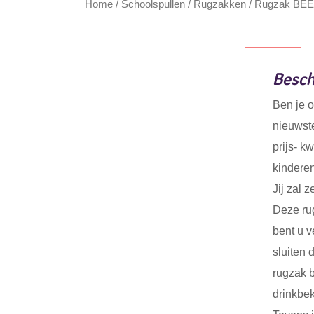
Home
/
Schoolspullen
/
Rugzakken
/ Rugzak BEE v
Beschr
Ben je o
nieuwste
prijs- k
kinderen
Jij zal 
Deze rug
bent u v
sluiten 
rugzak b
drinkbek