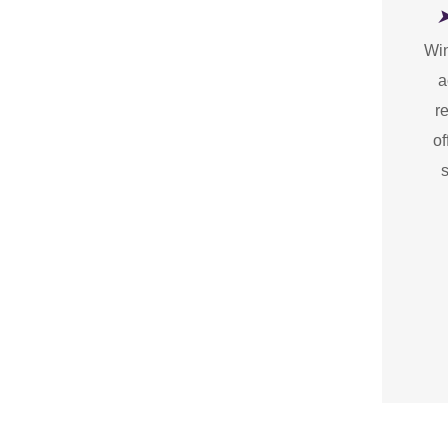
➤
Win
a
r
of