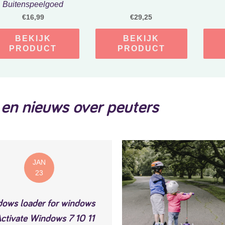
Buitenspeelgoed
lichtroze
€
16,99
€
29,25
BEKIJK
BEKIJK
PRODUCT
PRODUCT
 en nieuws over peuters
JAN
23
dows loader for windows
ctivate Windows 7 10 11