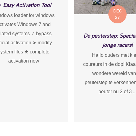
 Easy Activation Tool
DEC
dows loader for windows
27
ctivates Windows 7 and
elated systems ✓ bypass
De peuterstep: Specia
ficial activation ➤ modify
jonge racers!
system files ★ complete
Hallo ouders met kl
activation now
coureurs in de dop! Kla
wondere wereld van
peuterstep te verkennen
peuter nu 2 of 3 ..