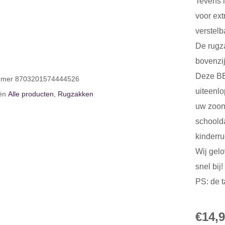
Tevens 
voor ext
verstelb
De rugza
bovenzij
Deze BE
ummer
8703201574444526
uiteenlo
ën
Alle producten
,
Rugzakken
uw zoon 
schoold
kinderru
Wij gelo
snel bij!
PS: de t
€
14,