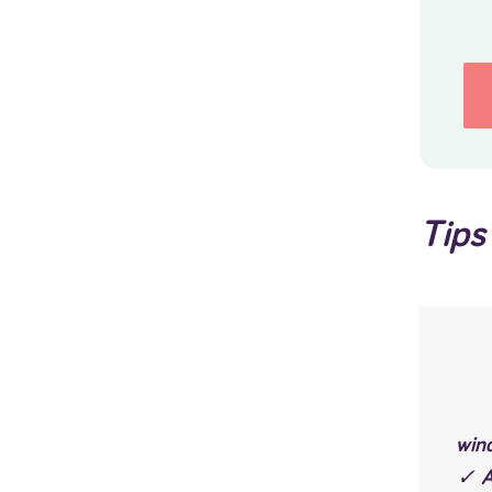
Tips
win
✓ A