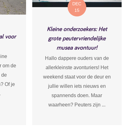
DEC
15
Kleine onderzoekers: Het
al voor
grote peutervriendelijke
musea avontuur!
eine
Hallo dappere ouders van de
ar om de
allerkleinste avonturiers! Het
 de
weekend staat voor de deur en
? Of je
jullie willen iets nieuws en
.
spannends doen. Maar
waarheen? Peuters zijn ...