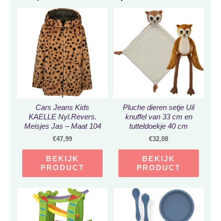
Cars Jeans Kids
Pluche dieren setje Uil
KAELLE Nyl.Revers.
knuffel van 33 cm en
Meisjes Jas – Maat 104
tutteldoekje 40 cm
€
47,99
€
32,08
BEKIJK
BEKIJK
PRODUCT
PRODUCT