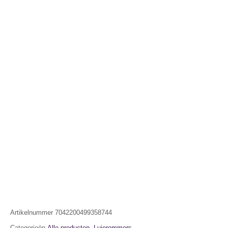
Artikelnummer
7042200499358744
Categorieën
Alle producten
,
Luieremmers