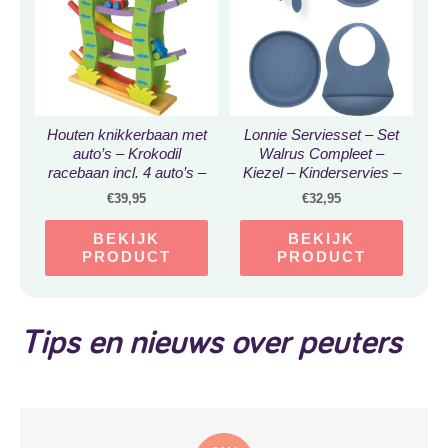
Houten knikkerbaan met
Lonnie Serviesset – Set
auto’s – Krokodil
Walrus Compleet –
racebaan incl. 4 auto’s –
Kiezel – Kinderservies –
Speelgoed vanaf 2 jaar
Servies – Bestek
€
39,95
€
32,95
BEKIJK
BEKIJK
PRODUCT
PRODUCT
Tips en nieuws over peuters