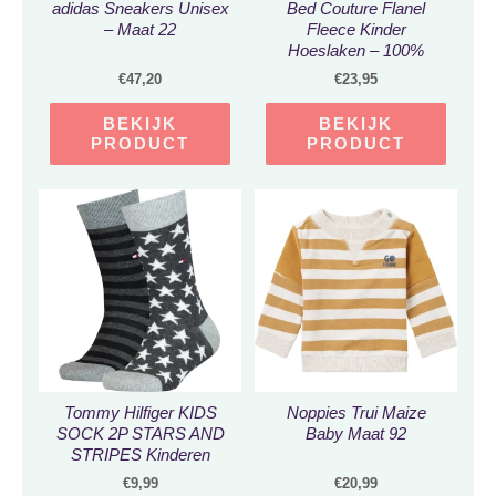
adidas Sneakers Unisex
Bed Couture Flanel
– Maat 22
Fleece Kinder
Hoeslaken – 100%
Katoen Extra zacht en
€
47,20
€
23,95
Warm – Ledikant –
70×120 Cm – Ecru
BEKIJK
BEKIJK
PRODUCT
PRODUCT
Tommy Hilfiger KIDS
Noppies Trui Maize
SOCK 2P STARS AND
Baby Maat 92
STRIPES Kinderen
Sokken Maat 23-26
€
9,99
€
20,99