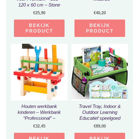
120 x 60 cm – Stone
€
25,90
€
40,20
BEKIJK
BEKIJK
PRODUCT
PRODUCT
Houten werkbank
Travel Tray, Indoor &
kinderen – Werkbank
Outdoor Learning
“Professional” –
Educatief speelgoed
werkbank speelgoed –
Play Tray Lap Desk met
€
32,45
€
89,00
houten speelgoed vanaf
Dry Erase – 6 pennen en
3 jaar
5 tekenpapier –
BEKIJK
BEKIJK