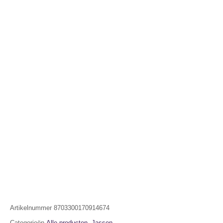
Artikelnummer
8703300170914674
Categorieën
Alle producten
,
Jassen