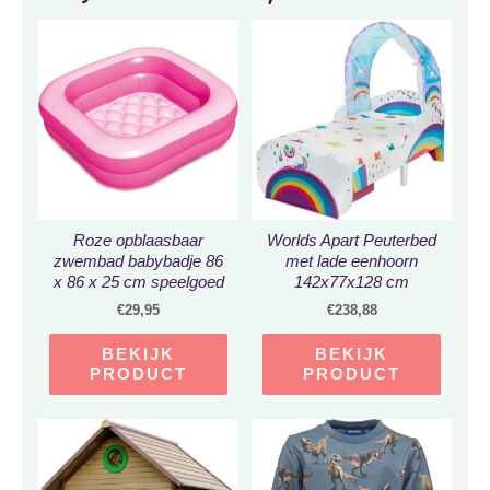
Roze opblaasbaar
Worlds Apart Peuterbed
zwembad babybadje 86
met lade eenhoorn
x 86 x 25 cm speelgoed
142x77x128 cm
– Douchecabine badje –
€
29,95
€
238,88
Buitenspeelgoed voor
kinderen
BEKIJK
BEKIJK
PRODUCT
PRODUCT