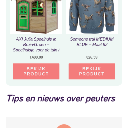
AXI Julia Speelhuis in
Someone trui MEDIUM
Bruin/Groen –
BLUE – Maat 92
Speelhuisje voor de tuin /
buiten – FSC hout –
€
499,00
€
26,59
Tuinhuisje voor kinderen
BEKIJK
BEKIJK
PRODUCT
PRODUCT
Tips en nieuws over peuters