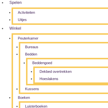
Spelen
Activiteiten
Uitjes
Winkel
Peuterkamer
Bureaus
Bedden
Beddengoed
Dekbed overtrekken
Hoeslakens
Kussens
Boeken
Luisterboeken