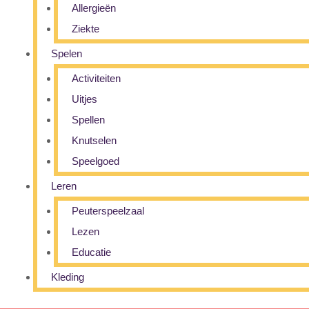
Allergieën
Ziekte
Spelen
Activiteiten
Uitjes
Spellen
Knutselen
Speelgoed
Leren
Peuterspeelzaal
Lezen
Educatie
Kleding