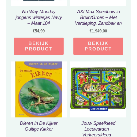
No Way Monday
AXI Max Speelhuis in
jongens winterjas Navy
Bruin/Groen – Met
– Maat 104
Verdieping, Zandbak en
Groene Glijbaan –
€
54,99
€
1.949,00
Speelhuisje voor de tuin /
buiten – FSC hout –
BEKIJK
BEKIJK
Speeltoestel voor
PRODUCT
PRODUCT
kinderen
Dieren In De Kijker
Jouw Speelkleed
Guitige Kikker
Leeuwarden –
Verkeerskleed –