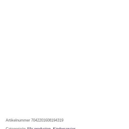
Artikelnummer
7042201608194319
Categorieën
Alle producten
,
Kinderservies