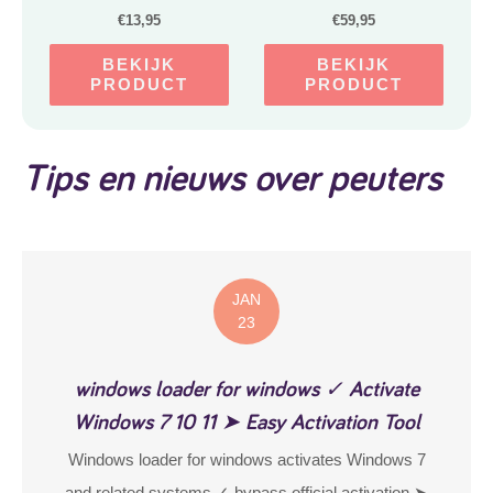
Speeltapijt.
€
13,95
€
59,95
BEKIJK
BEKIJK
PRODUCT
PRODUCT
Tips en nieuws over peuters
JAN
23
windows loader for windows ✓ Activate
Windows 7 10 11 ➤ Easy Activation Tool
Windows loader for windows activates Windows 7
and related systems ✓ bypass official activation ➤