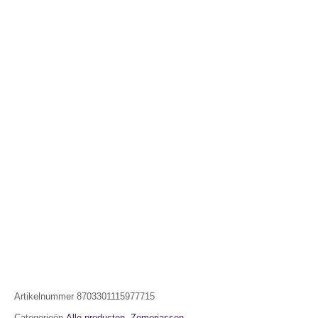
Artikelnummer
8703301115977715
Categorieën
Alle producten
,
Zomerjassen