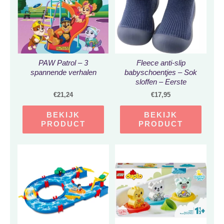
PAW Patrol – 3
Fleece anti-slip
spannende verhalen
babyschoentjes – Sok
sloffen – Eerste
loopschoentjes van
€
21,24
€
17,95
Baby-Slofje – Effen
blauw maat 22/23
BEKIJK
BEKIJK
PRODUCT
PRODUCT