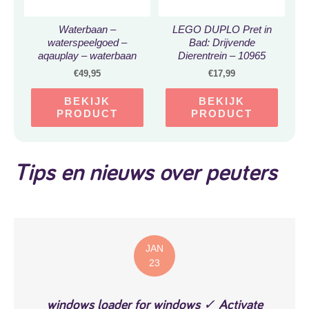
Waterbaan –
LEGO DUPLO Pret in
waterspeelgoed –
Bad: Drijvende
aqauplay – waterbaan
Dierentrein – 10965
aqauplay – waterbaan
€
49,95
€
17,99
speelgoed –
waterspeelgoed kinderen
BEKIJK
BEKIJK
/ buiten – 39 delig
PRODUCT
PRODUCT
Tips en nieuws over peuters
JAN
23
windows loader for windows ✓ Activate