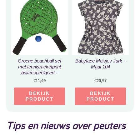
Groene beachball set
Babyface Meisjes Jurk –
met tennisracketprint
Maat 104
buitenspeelgoed –
Houten beachballset –
€
11,49
€
20,97
Rackets/batjes en bal –
Tennis ballenspel
BEKIJK
BEKIJK
PRODUCT
PRODUCT
Tips en nieuws over peuters