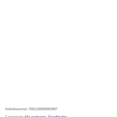
Artikelnummer
7065100688950987
Categorieën
Alle producten
,
Speelkleden