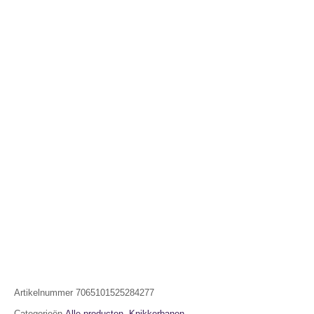
Artikelnummer
7065101525284277
Categorieën
Alle producten
,
Knikkerbanen