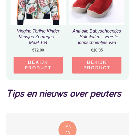
Vingino Torline Kinder
Anti-slip Babyschoentjes
Meisjes Zomerjas –
– Soksloffen – Eerste
Maat 104
loopschoentjes van
Baby-Slofje – Rood Haai
€
72,00
€
16,95
maat 26/27
BEKIJK
BEKIJK
PRODUCT
PRODUCT
Tips en nieuws over peuters
JAN
23