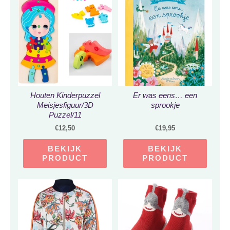
Houten Kinderpuzzel
Er was eens… een
Meisjesfiguur/3D
sprookje
Puzzel/11
Stukjes/Educatief
€
12,50
€
19,95
Speelgoed/Hout
Milieu/Jigsaw Puzzle
BEKIJK
BEKIJK
PRODUCT
PRODUCT