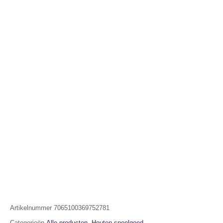
Artikelnummer
7065100369752781
Categorieën
Alle producten
,
Houten speelgoed