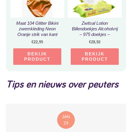
Maat 104 Glitter Bikini
Zwitsal Lotion
zwemkleding Neon
Billendoekjes Alcoholvrij
Oranje strik van kant
– 975 doekjes –
badkleding voor baby en
Voordeelverpakking
€
22,95
€
28,92
kind zwem kleding
BEKIJK
BEKIJK
PRODUCT
PRODUCT
Tips en nieuws over peuters
JAN
23