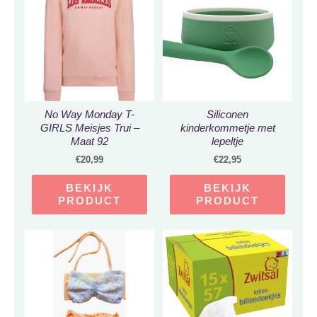
No Way Monday T-
Siliconen
GIRLS Meisjes Trui –
kinderkommetje met
Maat 92
lepeltje
€
20,99
€
22,95
BEKIJK
BEKIJK
PRODUCT
PRODUCT