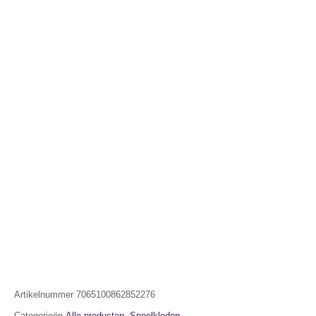
Artikelnummer
7065100862852276
Categorieën
Alle producten
,
Speelkleden