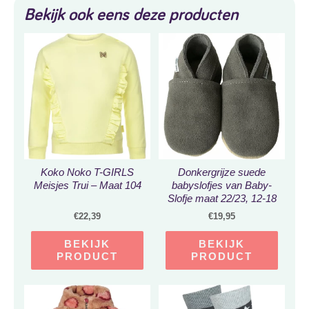
Bekijk ook eens deze producten
Koko Noko T-GIRLS
Donkergrijze suede
Meisjes Trui – Maat 104
babyslofjes van Baby-
Slofje maat 22/23, 12-18
maanden
€
22,39
€
19,95
BEKIJK
BEKIJK
PRODUCT
PRODUCT