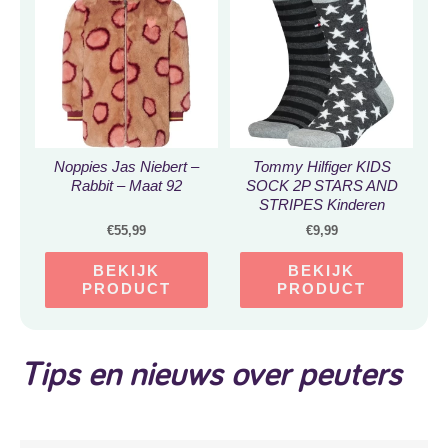
Noppies Jas Niebert –
Tommy Hilfiger KIDS
Rabbit – Maat 92
SOCK 2P STARS AND
STRIPES Kinderen
Sokken Maat 23-26
€
55,99
€
9,99
BEKIJK
BEKIJK
PRODUCT
PRODUCT
Tips en nieuws over peuters