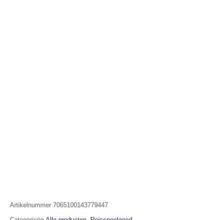
Artikelnummer
7065100143779447
Categorieën
Alle producten
,
Reisspeelgoed