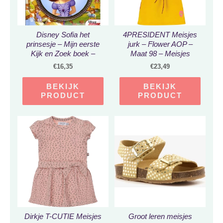
Disney Sofia het
4PRESIDENT Meisjes
prinsesje – Mijn eerste
jurk – Flower AOP –
Kijk en Zoek boek –
Maat 98 – Meisjes
Zoekboek voor peuters –
jurken
€
16,35
€
23,49
25×31 cm groot disney
junior
BEKIJK
BEKIJK
PRODUCT
PRODUCT
Dirkje T-CUTIE Meisjes
Groot leren meisjes