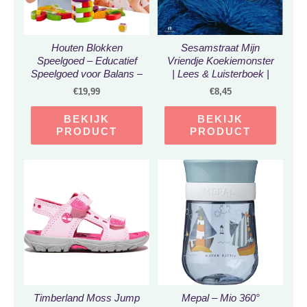
Houten Blokken
Sesamstraat Mijn
Speelgoed – Educatief
Vriendje Koekiemonster
Speelgoed voor Balans –
| Lees & Luisterboek |
Plantaardige Cognitief
Met Cd | Songteksten |
€
19,99
€
8,45
Spel – Hout StapelSpel
40 min luisterplezier
55 Stuks Bouwblokken-
kado voor 2 3 jaar
BEKIJK
BEKIJK
Montessori Stapeltoren
PRODUCT
PRODUCT
Block Set – Kleurrijke
Peuter Speelgoed –
Vanaf 1 jaar –
verjaardagscadeau
Timberland Moss Jump
Mepal – Mio 360°