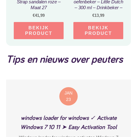
Strap sandalen roze –
oefenbeker – Little Dutch
Maat 27
– 300 ml – Drinkbeker –
Sailors bay
€
41,99
€
13,99
BEKIJK
BEKIJK
PRODUCT
PRODUCT
Tips en nieuws over peuters
JAN
23
windows loader for windows ✓ Activate
Windows 7 10 11 ➤ Easy Activation Tool