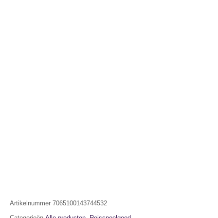
Artikelnummer
7065100143744532
Categorieën
Alle producten
,
Reisspeelgoed