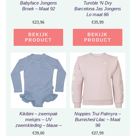
Babyface Jongens
Tumble ‘N Dry
Broek – Maat 92
Barcelona Jas Jongens
Lo maat 86
€
23,96
€
35,99
BEKIJK
BEKIJK
PRODUCT
PRODUCT
Kikibini – zwempak
Noppies Trui Palmyra –
meisjes – UV
Burnished Lilac – Maat
zwemkleding – blauw –
98
maat 92/98
€
39,00
€
27,99