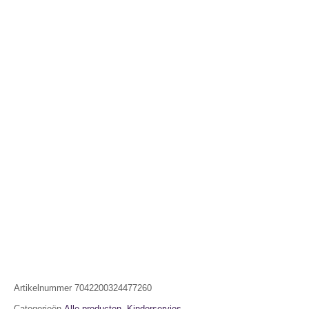
Artikelnummer
7042200324477260
Categorieën
Alle producten
,
Kinderservies