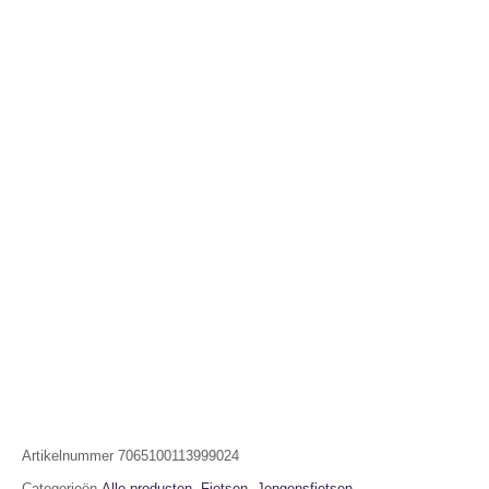
Artikelnummer
7065100113999024
Categorieën
Alle producten
,
Fietsen
,
Jongensfietsen
,