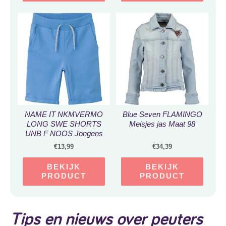
Verstelbare stoel –
Luchtbanden –
Comfortabel en zeer licht
– Zwart en Geel
NAME IT NKMVERMO
Blue Seven FLAMINGO
LONG SWE SHORTS
Meisjes jas Maat 98
UNB F NOOS Jongens
Broek – Maat 104
€
13,99
€
34,39
BEKIJK
BEKIJK
PRODUCT
PRODUCT
Tips en nieuws over peuters