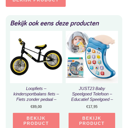
Bekijk ook eens deze producten
Loopfiets –
JUST23 Baby
kindersportbalans fiets –
Speelgoed Telefoon –
Fiets zonder pedaal –
Educatief Speelgoed –
competitieve
Baby GSM –
€
89,00
€
17,95
kindersportbalans fiets –
Kindertelefoon –
12 inch – voor kinderen
Kraamcadeau Jongen
BEKIJK
BEKIJK
van 2 3 4 5 6 7 jaar voor
en Meisje – 12 Knoppen
PRODUCT
PRODUCT
jongens en meisjes –
– Incl. batterijen