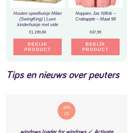
Houten speelhuisje Milan
Noppies Jas Niftrik –
(SwingKing) | Luxe
Crabapple – Maat 98
kinderhuisje met vide
voor Buiten in de Tuin |
€
1.199,00
€
47,99
Voor kinderen vanaf 3
jaar | FSC hout
BEKIJK
BEKIJK
PRODUCT
PRODUCT
Tips en nieuws over peuters
JAN
23
windows loader for windows ✓ Activate