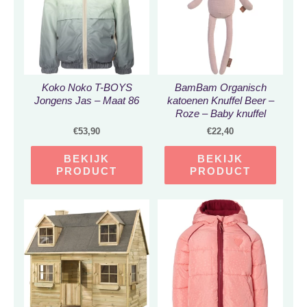
Koko Noko T-BOYS
BamBam Organisch
Jongens Jas – Maat 86
katoenen Knuffel Beer –
Roze – Baby knuffel
€
53,90
€
22,40
BEKIJK
BEKIJK
PRODUCT
PRODUCT