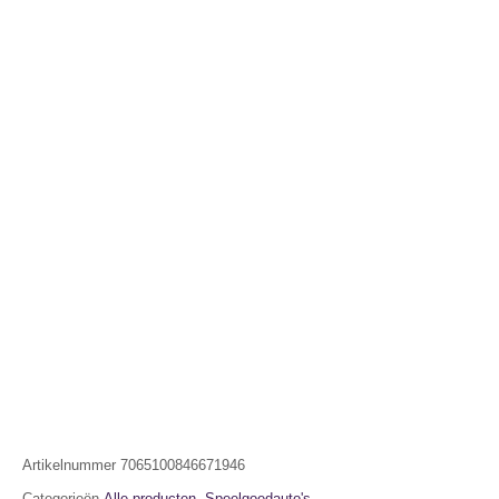
Artikelnummer
7065100846671946
Categorieën
Alle producten
,
Speelgoedauto's