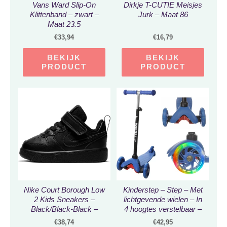
Vans Ward Slip-On
Dirkje T-CUTIE Meisjes
Klittenband – zwart –
Jurk – Maat 86
Maat 23.5
€
33,94
€
16,79
BEKIJK
BEKIJK
PRODUCT
PRODUCT
Nike Court Borough Low
Kinderstep – Step – Met
2 Kids Sneakers –
lichtgevende wielen – In
Black/Black-Black –
4 hoogtes verstelbaar –
Maat 23.5
75° graden
€
38,74
€
42,95