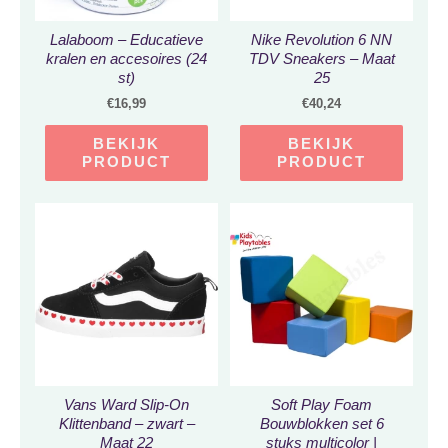
Lalaboom – Educatieve
Nike Revolution 6 NN
kralen en accesoires (24
TDV Sneakers – Maat
st)
25
€
16,99
€
40,24
BEKIJK
BEKIJK
PRODUCT
PRODUCT
Vans Ward Slip-On
Soft Play Foam
Klittenband – zwart –
Bouwblokken set 6
Maat 22
stuks multicolor |