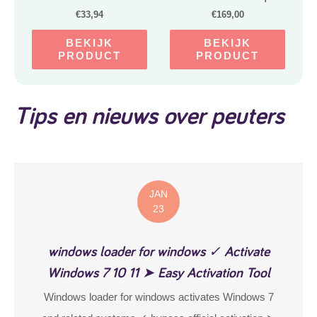
speelblokken | baby
€
33,94
€
169,00
speelgoed | foamblokken
| bouwblokken | Soft play
BEKIJK
BEKIJK
speelgoed |
PRODUCT
PRODUCT
schuimblokken
Tips en nieuws over peuters
JAN
23
windows loader for windows ✓ Activate
Windows 7 10 11 ➤ Easy Activation Tool
Windows loader for windows activates Windows 7