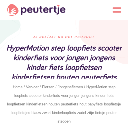
JE BEKIJKT NU HET PRODUCT
HyperMotion step loopfiets scooter
kinderfiets voor jongen jongens
kinder fiets loopfietsen
kinderfietsen houten peuterfiets
hout babyfiets loopfietsje
Home
/
Vervoer
/
Fietsen
/
Jongensfietsen
/ HyperMotion step
loopfietsjes blauw zwart
loopfiets scooter kinderfiets voor jongen jongens kinder fiets
kinderloopfiets zadel zitje fietsje
loopfietsen kinderfietsen houten peuterfiets hout babyfiets loopfietsje
peuter steppen
loopfietsjes blauw zwart kinderloopfiets zadel zitje fietsje peuter
steppen