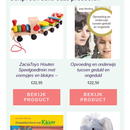
ZaciaToys Houten
Opvoeding en onderwijs
Speelgoedtrein met
tussen geduld en
vormpjes en blokjes –
ongeduld
houten stapeltrein 20-
€
22,95
€
22,50
delig – Houten Educatief
speelgoed
BEKIJK
BEKIJK
PRODUCT
PRODUCT