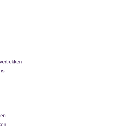
vertrekken
ns
ken
ken