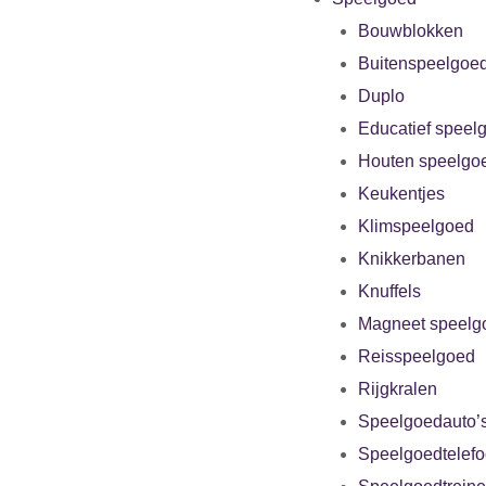
Bouwblokken
Buitenspeelgoe
Duplo
Educatief speel
Houten speelgo
Keukentjes
Klimspeelgoed
Knikkerbanen
Knuffels
Magneet speelg
Reisspeelgoed
Rijgkralen
Speelgoedauto’
Speelgoedtelef