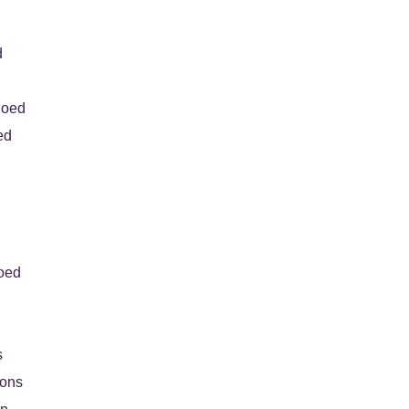
d
goed
ed
oed
s
oons