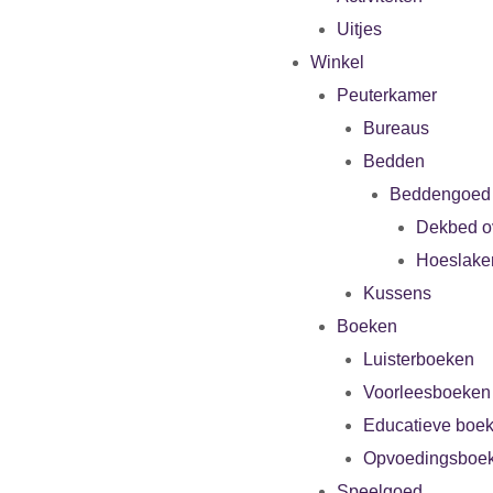
Uitjes
Winkel
Peuterkamer
Bureaus
Bedden
Beddengoed
Dekbed o
Hoeslake
Kussens
Boeken
Luisterboeken
Voorleesboeken
Educatieve boe
Opvoedingsboe
Speelgoed