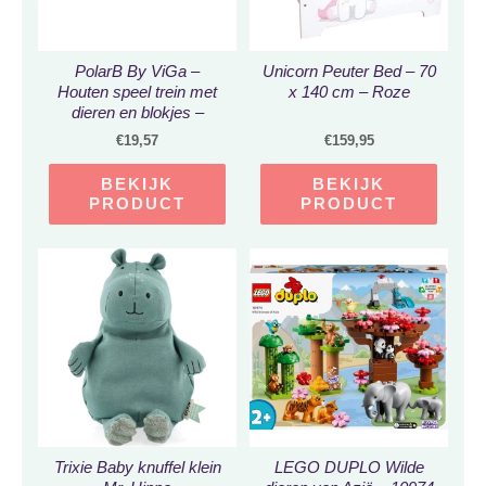
PolarB By ViGa –
Unicorn Peuter Bed – 70
Houten speel trein met
x 140 cm – Roze
dieren en blokjes –
Motoriek **Cadeau Tip**
€
19,57
€
159,95
18m+
BEKIJK
BEKIJK
PRODUCT
PRODUCT
Trixie Baby knuffel klein
LEGO DUPLO Wilde