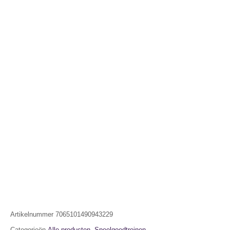
Artikelnummer
7065101490943229
Categorieën
Alle producten
,
Speelgoedtreinen