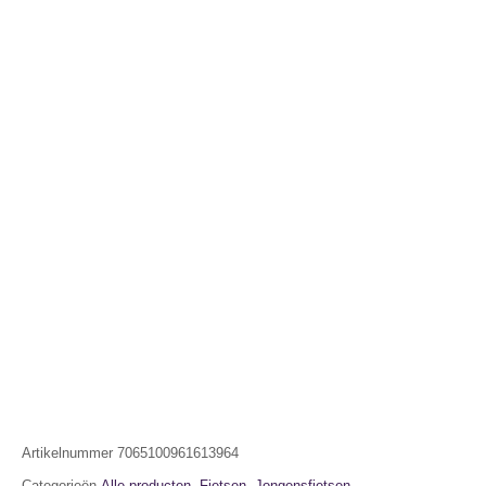
Artikelnummer
7065100961613964
Categorieën
Alle producten
,
Fietsen
,
Jongensfietsen
,