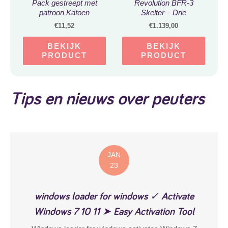
Pack gestreept met
Revolution BFR-3
patroon Katoen
Skelter – Drie
Multipack Kindersokken
versnellingen – Groen –
€
11,52
€
1.139,00
Meisjes Jongens grijs –
Vanaf 5 jaar
Maat 23-26
BEKIJK
BEKIJK
PRODUCT
PRODUCT
Tips en nieuws over peuters
JAN
23
windows loader for windows ✓ Activate
Windows 7 10 11 ➤ Easy Activation Tool