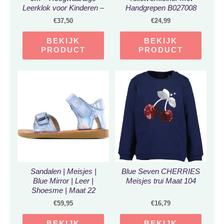
Leerklok voor Kinderen –
Handgrepen B027008
Timer Kind Zwart –
€
37,50
€
24,99
Aftelklok – Leerklokken
– Kookwekker Analoog –
BEKIJK
BEKIJK
Leer Klok kijken – Time
PRODUCT
PRODUCT
– Educatieve Klok –
Huiswerk Hulp –
Educatief Speelgoed –
Thuisonderwijs
Sandalen | Meisjes |
Blue Seven CHERRIES
Blue Mirror | Leer |
Meisjes trui Maat 104
Shoesme | Maat 22
€
59,95
€
16,79
BEKIJK
BEKIJK