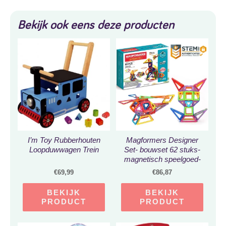
Bekijk ook eens deze producten
I’m Toy Rubberhouten
Magformers Designer
Loopduwwagen Trein
Set- bouwset 62 stuks-
magnetisch speelgoed-
speelgoed 3,4,5,6,7 jaar
€
69,99
€
86,87
jongens en meisjes-
Montessori speelgoed-
BEKIJK
BEKIJK
educatief speelgoed-
PRODUCT
PRODUCT
constructie speelgoed