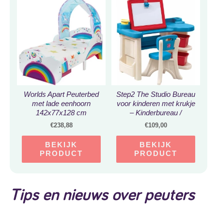
Worlds Apart Peuterbed
Step2 The Studio Bureau
met lade eenhoorn
voor kinderen met krukje
142x77x128 cm
– Kinderbureau /
Knutseltafel van
€
238,88
€
109,00
kunststof met
opbergruimte &
BEKIJK
BEKIJK
tekenbord
PRODUCT
PRODUCT
Tips en nieuws over peuters