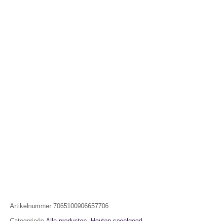
Artikelnummer
7065100906657706
Categorieën
Alle producten
,
Houten speelgoed