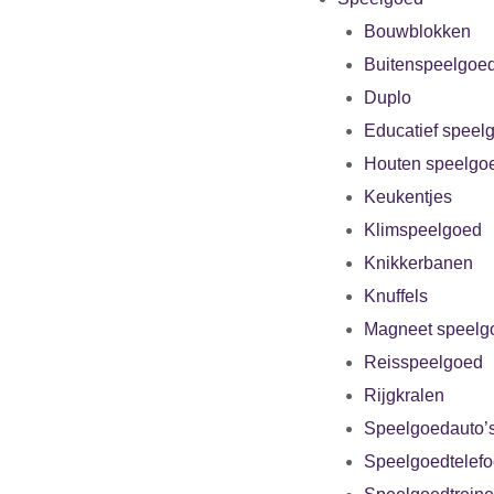
Bouwblokken
Buitenspeelgoe
Duplo
Educatief speel
Houten speelgo
Keukentjes
Klimspeelgoed
Knikkerbanen
Knuffels
Magneet speelg
Reisspeelgoed
Rijgkralen
Speelgoedauto’
Speelgoedtelef