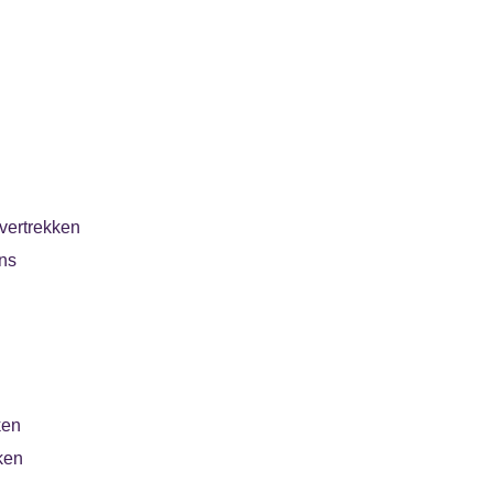
vertrekken
ns
ken
ken