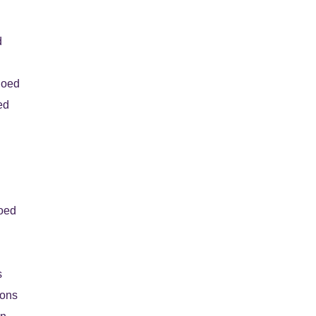
d
goed
ed
oed
s
oons