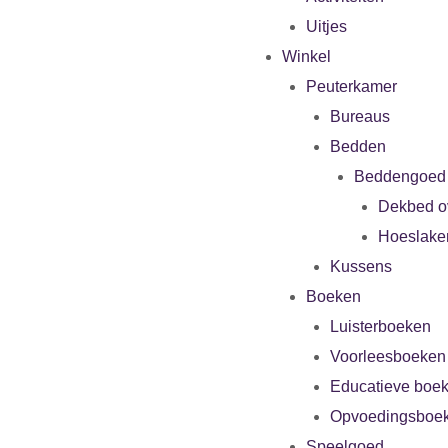
Uitjes
Winkel
Peuterkamer
Bureaus
Bedden
Beddengoed
Dekbed o
Hoeslake
Kussens
Boeken
Luisterboeken
Voorleesboeken
Educatieve boe
Opvoedingsboe
Speelgoed