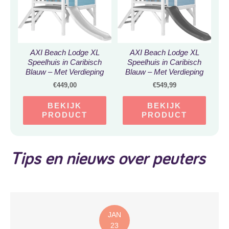
AXI Beach Lodge XL
AXI Beach Lodge XL
Speelhuis in Caribisch
Speelhuis in Caribisch
Blauw – Met Verdieping
Blauw – Met Verdieping
en Witte Glijbaan –
en Grijze Glijbaan –
€
449,00
€
549,99
Speelhuisje voor de tuin /
Speelhuisje voor de tuin /
buiten – FSC hout –
buiten – FSC hout –
BEKIJK
BEKIJK
Speeltoestel voor
Speeltoestel voor
PRODUCT
PRODUCT
kinderen
kinderen
Tips en nieuws over peuters
JAN
23