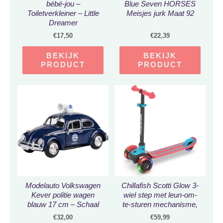
bébé-jou –
Blue Seven HORSES
Toiletverkleiner – Little
Meisjes jurk Maat 92
Dreamer
€
17,50
€
22,39
BEKIJK
BEKIJK
PRODUCT
PRODUCT
Modelauto Volkswagen
Chillafish Scotti Glow 3-
Kever politie wagen
wiel step met leun-om-
blauw 17 cm – Schaal
te-sturen mechanisme,
1:24 – Speelgoedauto –
oplichtende wielen,
€
32,00
€
59,99