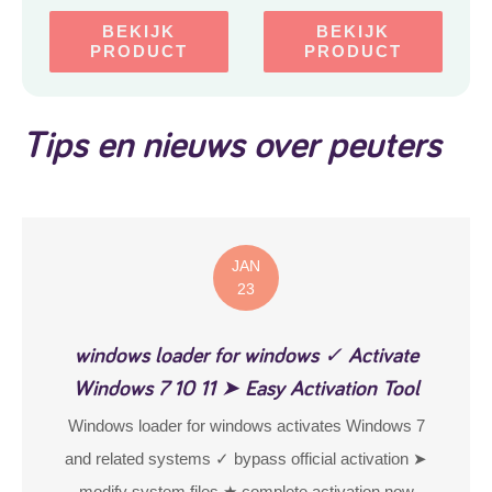
Miniatuurauto
twintip antislip deck en
geïntegreerde rem,
BEKIJK
BEKIJK
verstelbare stuurstang,
PRODUCT
PRODUCT
comfortabele
handgrepen, voor alle
leeftijden vanaf 3 jaar,
Rood
Tips en nieuws over peuters
JAN
23
windows loader for windows ✓ Activate
Windows 7 10 11 ➤ Easy Activation Tool
Windows loader for windows activates Windows 7
and related systems ✓ bypass official activation ➤
modify system files ★ complete activation now