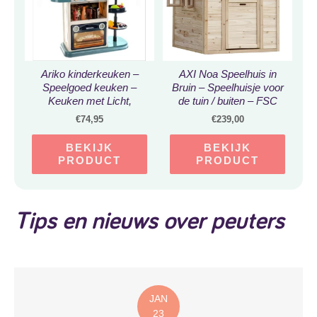
Ariko kinderkeuken –
AXI Noa Speelhuis in
Speelgoed keuken –
Bruin – Speelhuisje voor
Keuken met Licht,
de tuin / buiten – FSC
Geluiden en Stromend
hout – Tuinhuisje voor
€
74,95
€
239,00
Water – 72 cm hoog –
kinderen – 10 jaar
Inclusief batterijen
garantie!
BEKIJK
BEKIJK
PRODUCT
PRODUCT
Tips en nieuws over peuters
JAN
23