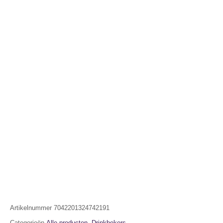
Artikelnummer
7042201324742191
Categorieën
Alle producten
,
Drinkbekers