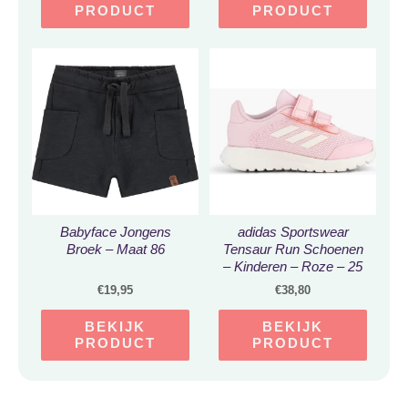
Kinderborden –
PRODUCT
PRODUCT
Herbruikbaar
Vaatwasmachinebestendig
Bord voor Kinderen
Babyface Jongens
adidas Sportswear
Broek – Maat 86
Tensaur Run Schoenen
– Kinderen – Roze – 25
€
19,95
€
38,80
BEKIJK
BEKIJK
PRODUCT
PRODUCT