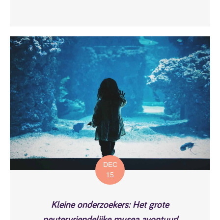
DEC
15
Kleine onderzoekers: Het grote
peutervriendelijke musea avontuur!