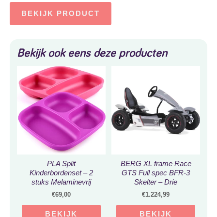
BEKIJK PRODUCT
Bekijk ook eens deze producten
PLA Split
BERG XL frame Race
Kinderbordenset – 2
GTS Full spec BFR-3
stuks Melaminevrij
Skelter – Drie
Magnetronbestendig
versnellingen – Grijs –
€
69,00
€
1.224,99
Split Kinderservies –
Vanaf 5 jaar
Stapelbaar BPA-vrij
BEKIJK
BEKIJK