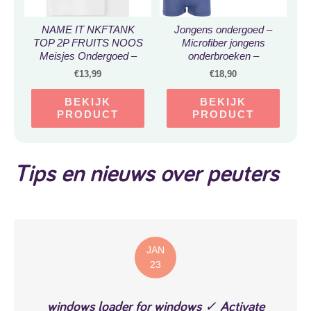
NAME IT NKFTANK
Jongens ondergoed –
TOP 2P FRUITS NOOS
Microfiber jongens
Meisjes Ondergoed –
onderbroeken –
Maat 92
VOORDELIGE 6 PACK
€
13,99
€
18,90
Onderbroek –
Boxershort maat 104-
BEKIJK
BEKIJK
110
PRODUCT
PRODUCT
Tips en nieuws over peuters
JAN
23
windows loader for windows ✓ Activate