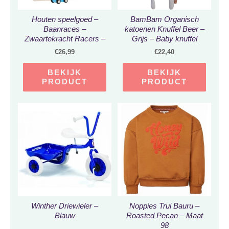
Houten speelgoed –
BamBam Organisch
Baanraces –
katoenen Knuffel Beer –
Zwaartekracht Racers –
Grijs – Baby knuffel
Raceauto’s –
€
26,99
€
22,40
Verjaardagscadeaus –
Speelgoed voor 2 jaar
BEKIJK
BEKIJK
oude jongens en meisjes
PRODUCT
PRODUCT
Winther Driewieler –
Noppies Trui Bauru –
Blauw
Roasted Pecan – Maat
98