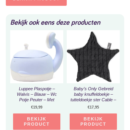
Bekijk ook eens deze producten
Luppee Plaspotje –
Baby’s Only Gebreid
Walvis – Blauw – Wc
baby knuffeldoekje –
Potje Peuter – Met
tutteldoekje ster Cable –
Deksel en Uitneembare
Antraciet – Baby cadeau
€
19,99
€
17,95
Binnenkant
BEKIJK
BEKIJK
PRODUCT
PRODUCT