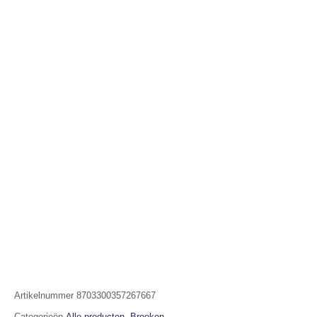
Artikelnummer
8703300357267667
Categorieën
Alle producten
,
Broeken