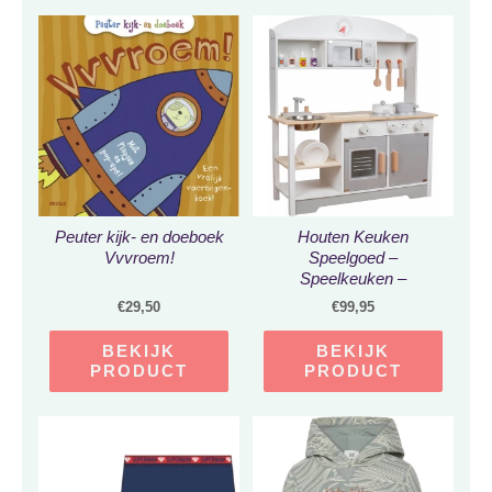
Peuter kijk- en doeboek
Houten Keuken
Vvvroem!
Speelgoed –
Speelkeuken –
Kinderkeuken – Inclusief
€
29,50
€
99,95
Keukengerei – Wit
BEKIJK
BEKIJK
PRODUCT
PRODUCT