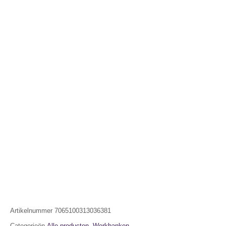
Artikelnummer
7065100313036381
Categorieën
Alle producten
,
Werkbanken