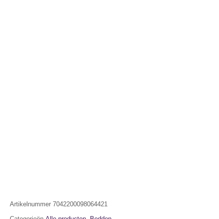
Artikelnummer
7042200098064421
Categorieën
Alle producten
,
Bedden