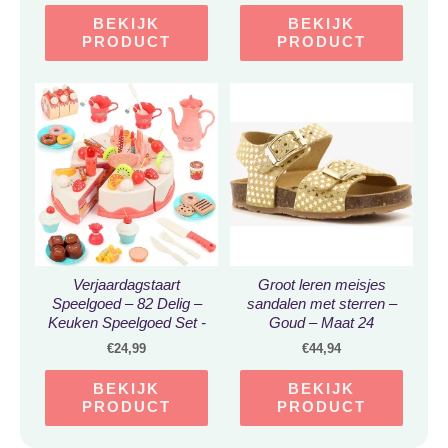
BEKIJK
BEKIJK
PRODUCT
PRODUCT
Verjaardagstaart
Groot leren meisjes
Speelgoed – 82 Delig –
sandalen met sterren –
Keuken Speelgoed Set -
Goud – Maat 24
Kinderen Rollenspel
€
24,99
€
44,94
Speelgoed – Cupcakes
– Voedsel Snijspeelgoed
BEKIJK
BEKIJK
Voor Kinderen Vanaf 3 4
PRODUCT
PRODUCT
5 6 jaar – Roze