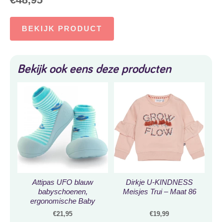
BEKIJK PRODUCT
Bekijk ook eens deze producten
Attipas UFO blauw
Dirkje U-KINDNESS
babyschoenen,
Meisjes Trui – Maat 86
ergonomische Baby
slippers, slofjes maat
€
21,95
€
19,99
22,5, 18-30 maanden