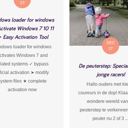
23
dows loader for windows
ctivate Windows 7 10 11
 Easy Activation Tool
DEC
dows loader for windows
27
ctivates Windows 7 and
elated systems ✓ bypass
De peuterstep: Specia
ficial activation ➤ modify
jonge racers!
system files ★ complete
Hallo ouders met kl
activation now
coureurs in de dop! Kla
wondere wereld van
peuterstep te verkennen
peuter nu 2 of 3 ..