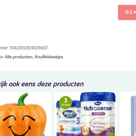
BE
ummer
7042201819025607
ën
Alle producten
,
Knuffeldoekjes
ijk ook eens deze producten