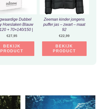
gwaardige Dubbel
Zeeman kinder jongens
ey Hoeslaken Blauw
puffer jas – zwart – maat
×120 + 70×140/150 |
92
lijk Zacht En Dik |
€
27,95
€
22,99
 Ledikant en Junior
BEKIJK
BEKIJK
PRODUCT
PRODUCT