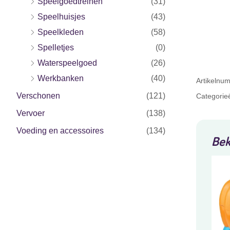
Speelgoedtreinen
(31)
Speelhuisjes
(43)
Speelkleden
(58)
Spelletjes
(0)
Waterspeelgoed
(26)
Werkbanken
(40)
Artikeln
Verschonen
(121)
Categorie
Vervoer
(138)
Voeding en accessoires
(134)
Bek