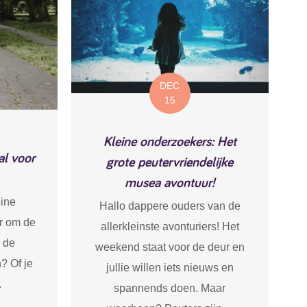
DEC
15
Kleine onderzoekers: Het
al voor
grote peutervriendelijke
musea avontuur!
eine
Hallo dappere ouders van de
ar om de
allerkleinste avonturiers! Het
 de
weekend staat voor de deur en
? Of je
jullie willen iets nieuws en
.
spannends doen. Maar