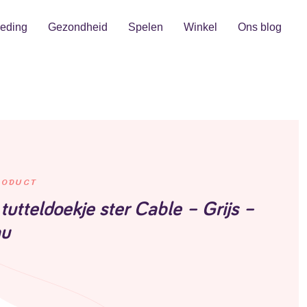
eding
Gezondheid
Spelen
Winkel
Ons blog
RODUCT
utteldoekje ster Cable – Grijs –
au