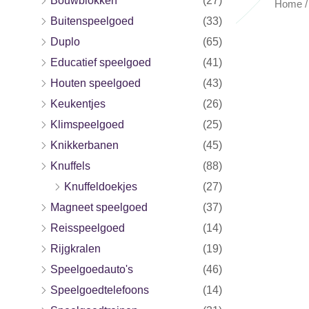
Bouwblokken
(27)
Home
Buitenspeelgoed
(33)
Duplo
(65)
Educatief speelgoed
(41)
Houten speelgoed
(43)
Keukentjes
(26)
Klimspeelgoed
(25)
Knikkerbanen
(45)
Knuffels
(88)
Knuffeldoekjes
(27)
Magneet speelgoed
(37)
Reisspeelgoed
(14)
Rijgkralen
(19)
Speelgoedauto's
(46)
Speelgoedtelefoons
(14)