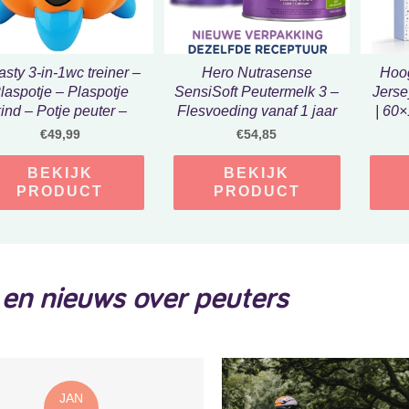
sty 3-in-1wc treiner –
Hero Nutrasense
Hoo
laspotje – Plaspotje
SensiSoft Peutermelk 3 –
Jers
ind – Potje peuter –
Flesvoeding vanaf 1 jaar
| 60
otje met deksel – WC
– 3 x 700 gram – met
Heer
€
49,99
€
54,85
potje peuter – WC
Melkvet – Palmolie Vrij
Voor
rkleiner – Oranje – wc
BEKIJK
BEKIJK
treiner-moederdag
PRODUCT
PRODUCT
cadeautje
 en nieuws over peuters
JAN