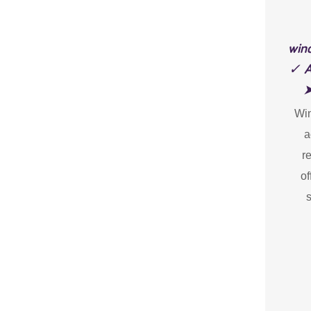
win
✓ A
➤
Win
a
r
of