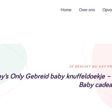
Home
Over ons
Opvo
JE BEKIJKT NU HET P
y’s Only Gebreid baby knuffeldoekje – t
Baby cade