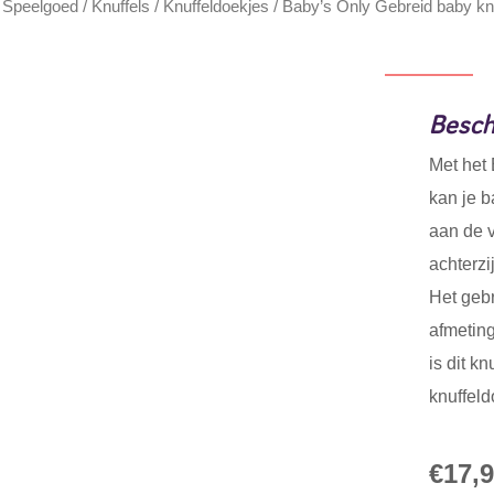
/
Speelgoed
/
Knuffels
/
Knuffeldoekjes
/ Baby’s Only Gebreid baby knu
Beschr
Met het 
kan je b
aan de v
achterzi
Het gebr
afmetin
is dit k
knuffeld
€
17,