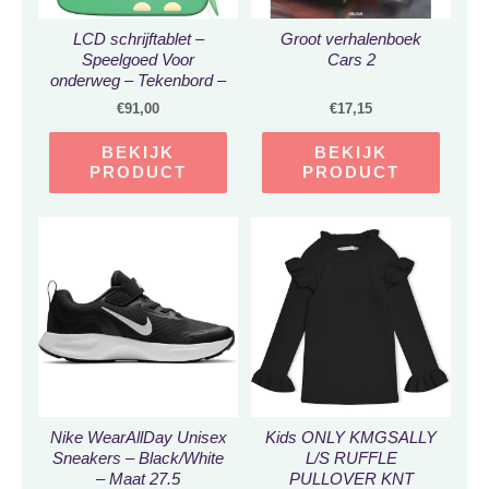
LCD schrijftablet –
Groot verhalenboek
Speelgoed Voor
Cars 2
onderweg – Tekenbord –
LCD Schrijfboard –
€
91,00
€
17,15
Speelgoedtablet
BEKIJK
BEKIJK
PRODUCT
PRODUCT
Nike WearAllDay Unisex
Kids ONLY KMGSALLY
Sneakers – Black/White
L/S RUFFLE
– Maat 27.5
PULLOVER KNT