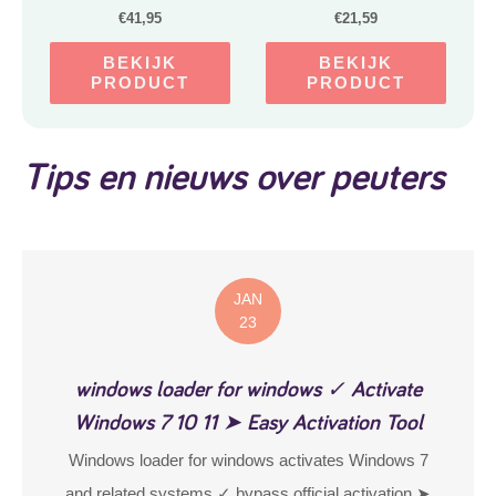
Meisjes Trui – Maat 92
€
41,95
€
21,59
BEKIJK
BEKIJK
PRODUCT
PRODUCT
Tips en nieuws over peuters
JAN
23
windows loader for windows ✓ Activate
Windows 7 10 11 ➤ Easy Activation Tool
Windows loader for windows activates Windows 7
and related systems ✓ bypass official activation ➤