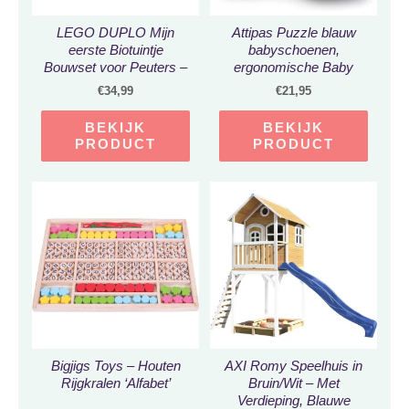
LEGO DUPLO Mijn
Attipas Puzzle blauw
eerste Biotuintje
babyschoenen,
Bouwset voor Peuters –
ergonomische Baby
10984
slippers, slofjes maat
€
34,99
€
21,95
22,5, 18-30 maanden
BEKIJK
BEKIJK
PRODUCT
PRODUCT
Bigjigs Toys – Houten
AXI Romy Speelhuis in
Rijgkralen ‘Alfabet’
Bruin/Wit – Met
Verdieping, Blauwe