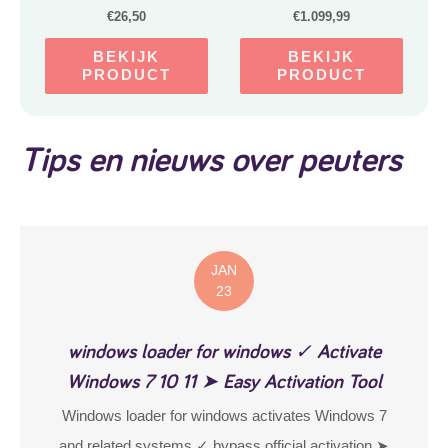
Glijbaan en Zandbak –
€
26,50
€
1.099,99
Speelhuisje voor de tuin /
buiten – FSC hout –
BEKIJK
BEKIJK
Speeltoestel voor
PRODUCT
PRODUCT
kinderen
Tips en nieuws over peuters
JAN
23
windows loader for windows ✓ Activate
Windows 7 10 11 ➤ Easy Activation Tool
Windows loader for windows activates Windows 7
and related systems ✓ bypass official activation ➤