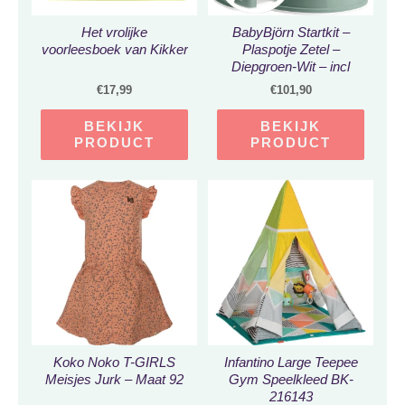
Het vrolijke
BabyBjörn Startkit –
voorleesboek van Kikker
Plaspotje Zetel –
Diepgroen-Wit – incl
Opstapkrukje –
€
17,99
€
101,90
Diepgroen-Wit – incl
Toilettrainer – Wit-Grijs
BEKIJK
BEKIJK
PRODUCT
PRODUCT
Koko Noko T-GIRLS
Infantino Large Teepee
Meisjes Jurk – Maat 92
Gym Speelkleed BK-
216143