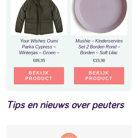
Your Wishes Oumi
Mushie – Kinderservies
Parka Cypress –
Set 2 Borden Rond –
Winterjas – Groen –
Borden – Soft Lilac
Jongens & Meisjes –
€
89,95
€
19,90
Maat: 86
BEKIJK
BEKIJK
PRODUCT
PRODUCT
Tips en nieuws over peuters