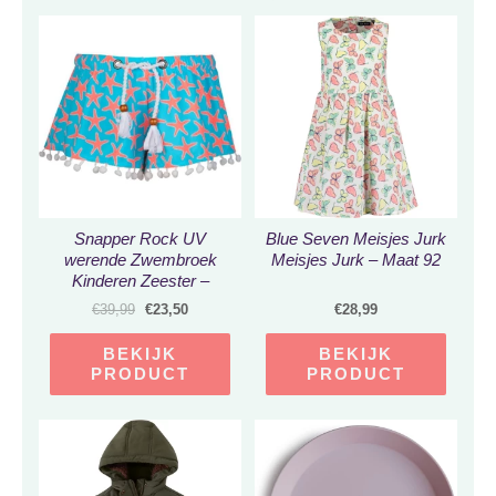
Snapper Rock UV
Blue Seven Meisjes Jurk
werende Zwembroek
Meisjes Jurk – Maat 92
Kinderen Zeester –
Blauw – Maat 86-92
€
39,99
€
23,50
€
28,99
BEKIJK
BEKIJK
PRODUCT
PRODUCT