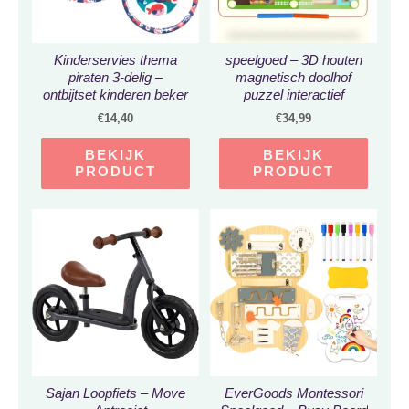
Kinderservies thema
speelgoed – 3D houten
piraten 3-delig –
magnetisch doolhof
ontbijtset kinderen beker
puzzel interactief
kom bord – stevig
speelgoed magneet
€
14,40
€
34,99
melamine + drinkbeker
kralen doolhof kinderen
100% BPA vrij – dinerset
educatieve handwerk
BEKIJK
BEKIJK
met melkbeker voor
houten puzzel speelgoed
PRODUCT
PRODUCT
peuters – MS04
voor kind
Sajan Loopfiets – Move
EverGoods Montessori