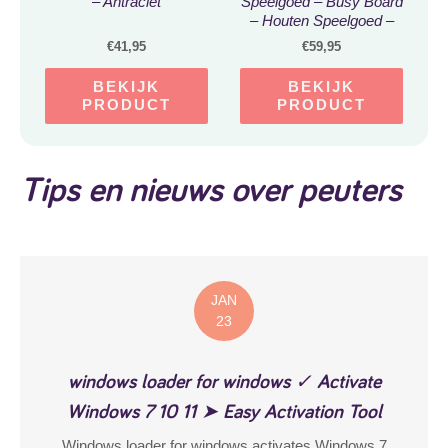
– Antraciet
Speelgoed – Busy Board
– Houten Speelgoed –
Activiteitenbord –
€
41,95
€
59,95
Tekenbord –
Kinderspeelgoed –
BEKIJK
BEKIJK
Montessori – Educatief
PRODUCT
PRODUCT
speelgoed – Sensorisch
Speelgoed
Tips en nieuws over peuters
JAN
23
windows loader for windows ✓ Activate
Windows 7 10 11 ➤ Easy Activation Tool
Windows loader for windows activates Windows 7