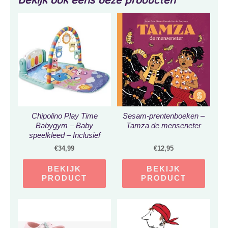
Chipolino Play Time
Sesam-prentenboeken –
Babygym – Baby
Tamza de menseneter
speelkleed – Inclusief
piano en spiegel – 3 in 1
€
34,99
€
12,95
– Speelmat met boog
BEKIJK
BEKIJK
PRODUCT
PRODUCT