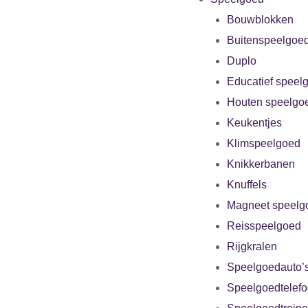
Bouwblokken
Buitenspeelgoe
Duplo
Educatief speel
Houten speelgo
Keukentjes
Klimspeelgoed
Knikkerbanen
Knuffels
Magneet speelg
Reisspeelgoed
Rijgkralen
Speelgoedauto’
Speelgoedtelef