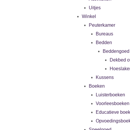
Uitjes
Winkel
Peuterkamer
Bureaus
Bedden
Beddengoed
Dekbed o
Hoeslake
Kussens
Boeken
Luisterboeken
Voorleesboeken
Educatieve boe
Opvoedingsboe
Speelgoed