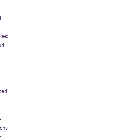
d
goed
ed
oed
s
oons