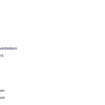
vertrekken
ns
ken
ken