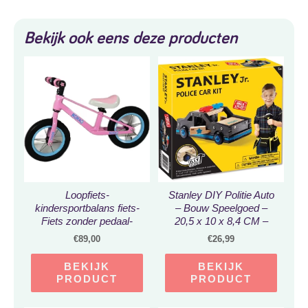
Bekijk ook eens deze producten
Loopfiets-
Stanley DIY Politie Auto
kindersportbalans fiets-
– Bouw Speelgoed –
Fiets zonder pedaal-
20,5 x 10 x 8,4 CM –
competitieve
Complete Set met
€
89,00
€
26,99
kindersportbalans fiets-
Schroeven en Verf – 39
12 inch-voor kinderen
Stuks – Hout
BEKIJK
BEKIJK
van 2 3 4 5 6 7 jaar voor
PRODUCT
PRODUCT
jongens en meisjes-
Verstelbare stoel-