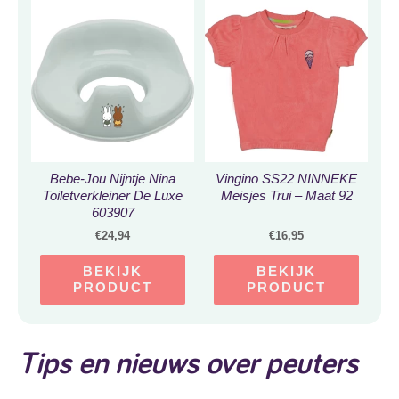
Luchtbanden-
Comfortabel en zeer
licht-Zwart en Roze
Bebe-Jou Nijntje Nina
Vingino SS22 NINNEKE
Toiletverkleiner De Luxe
Meisjes Trui – Maat 92
603907
€
24,94
€
16,95
BEKIJK
BEKIJK
PRODUCT
PRODUCT
Tips en nieuws over peuters