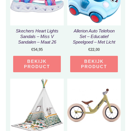
Skechers Heart Lights
Allerion Auto Telefoon
Sandals – Miss V
Set – Educatief
Sandalen – Maat 26
Speelgoed – Met Licht
en Geluid – Voor
€
54,95
€
22,00
Jongens en Meisjes
vanaf 1 jaar
BEKIJK
BEKIJK
PRODUCT
PRODUCT