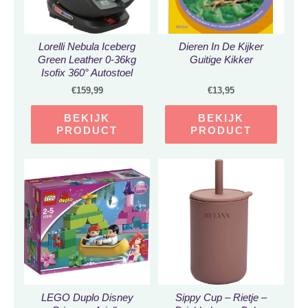
Lorelli Nebula Iceberg
Dieren In De Kijker
Green Leather 0-36kg
Guitige Kikker
Isofix 360° Autostoel
1007138-2334
€
159,99
€
13,95
BEKIJK
BEKIJK
PRODUCT
PRODUCT
LEGO Duplo Disney
Sippy Cup – Rietje –