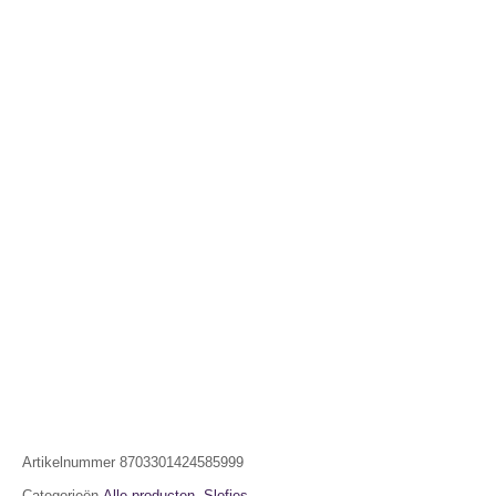
Artikelnummer
8703301424585999
Categorieën
Alle producten
,
Slofjes