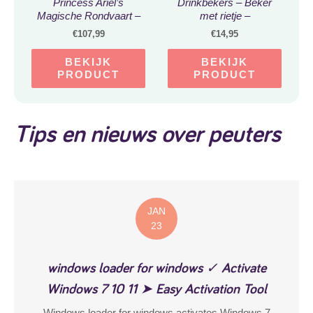
Princess Ariel’s
Drinkbekers – Beker
Magische Rondvaart –
met rietje –
10516
Babycadeaus voor eten
€
107,99
€
14,95
& drinken
BEKIJK
BEKIJK
PRODUCT
PRODUCT
Tips en nieuws over peuters
JAN
23
windows loader for windows ✓ Activate
Windows 7 10 11 ➤ Easy Activation Tool
Windows loader for windows activates Windows 7