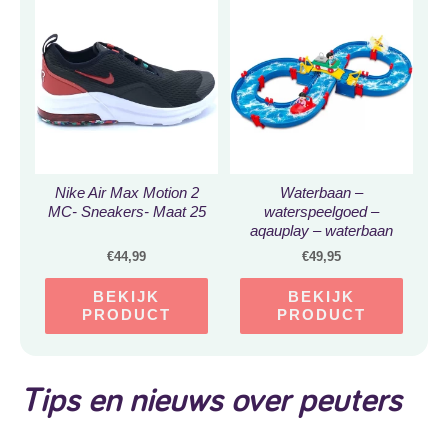
Nike Air Max Motion 2
Waterbaan –
MC- Sneakers- Maat 25
waterspeelgoed –
aqauplay – waterbaan
aqauplay – waterbaan
€
44,99
€
49,95
speelgoed –
waterspeelgoed kinderen
BEKIJK
BEKIJK
/ buiten – 50 delig
PRODUCT
PRODUCT
Tips en nieuws over peuters