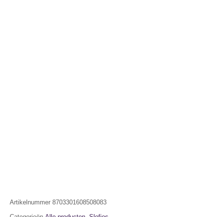
Artikelnummer
8703301608508083
Categorieën
Alle producten
,
Slofjes