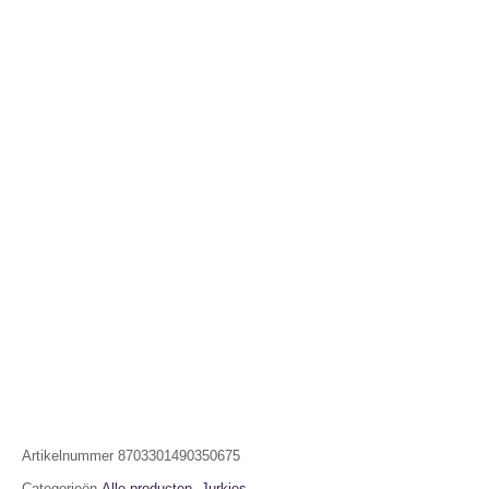
Artikelnummer
8703301490350675
Categorieën
Alle producten
,
Jurkjes